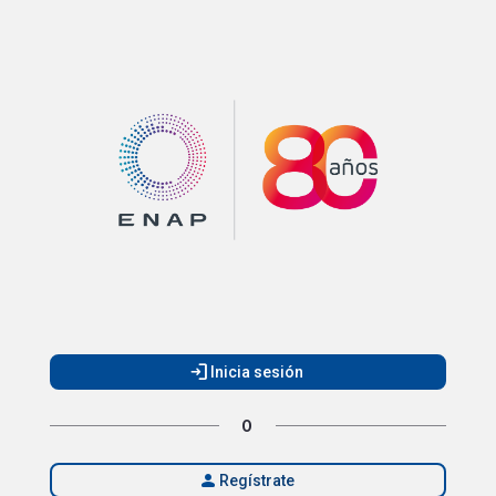
Portal de postulaciones
login
Inicia sesión
O
person
Regístrate