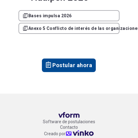
library_books
Bases impulsa 2026
library_books
Anexo 5 Conflicto de interés de las organizacione
assignment
Postular ahora
Software de postulaciones
Contacto
Creado por